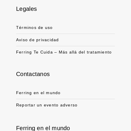
Legales
Link for linkedin profile for ferring usa
Link for instagram profile for ferring usa
Link for facebook profile for ferring usa
Link for youtube page for ferring usa
Términos de uso
Aviso de privacidad
Ferring Te Cuida – Más allá del tratamiento
Contactanos
Ferring en el mundo
Reportar un evento adverso
Ferring en el mundo