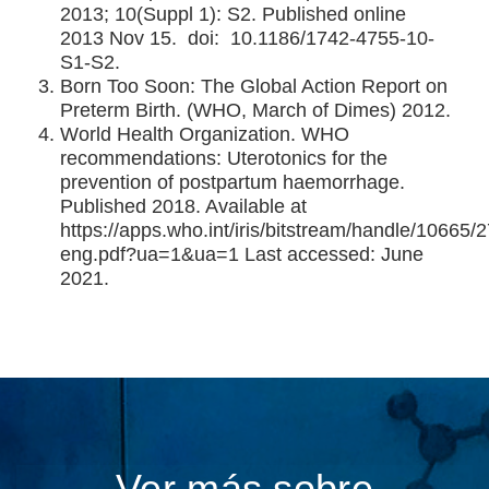
2013; 10(Suppl 1): S2. Published online
2013 Nov 15. doi: 10.1186/1742-4755-10-
S1-S2.
Born Too Soon: The Global Action Report on
Preterm Birth. (WHO, March of Dimes) 2012.
World Health Organization. WHO
recommendations: Uterotonics for the
prevention of postpartum haemorrhage.
Published 2018. Available at
https://apps.who.int/iris/bitstream/handle/1066
eng.pdf?ua=1&ua=1 Last accessed: June
2021.
Ver más sobre