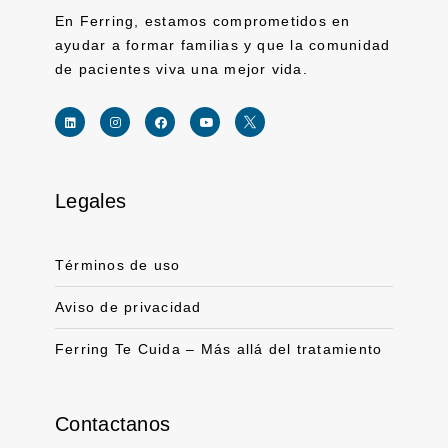
En Ferring, estamos comprometidos en
ayudar a formar familias y que la comunidad
de pacientes viva una mejor vida.
Legales
Link for linkedin profile for ferring usa
Link for instagram profile for ferring usa
Link for facebook profile for ferring usa
Link for youtube page for ferring usa
Términos de uso
Aviso de privacidad
Ferring Te Cuida – Más allá del tratamiento
Contactanos