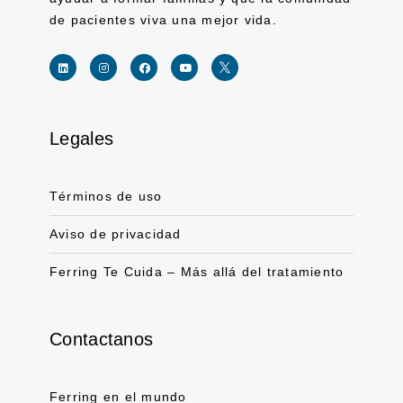
de pacientes viva una mejor vida.
Legales
Link for linkedin profile for ferring usa
Link for instagram profile for ferring usa
Link for facebook profile for ferring usa
Link for youtube page for ferring usa
Términos de uso
Aviso de privacidad
Ferring Te Cuida – Más allá del tratamiento
Contactanos
Ferring en el mundo